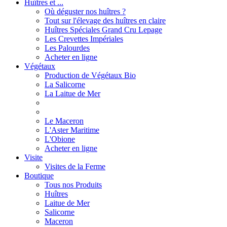
Huîtres et ...
Où déguster nos huîtres ?
Tout sur l'élevage des huîtres en claire
Huîtres Spéciales Grand Cru Lepage
Les Crevettes Impériales
Les Palourdes
Acheter en ligne
Végétaux
Production de Végétaux Bio
La Salicorne
La Laitue de Mer
Le Maceron
L'Aster Maritime
L'Obione
Acheter en ligne
Visite
Visites de la Ferme
Boutique
Tous nos Produits
Huîtres
Laitue de Mer
Salicorne
Maceron