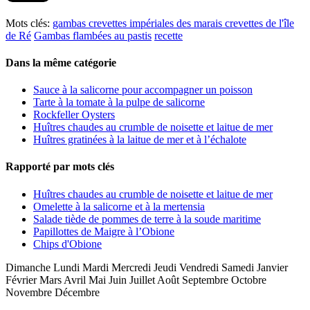
Mots clés:
gambas
crevettes impériales des marais
crevettes de l'île
de Ré
Gambas flambées au pastis
recette
Dans la même catégorie
Sauce à la salicorne pour accompagner un poisson
Tarte à la tomate à la pulpe de salicorne
Rockfeller Oysters
Huîtres chaudes au crumble de noisette et laitue de mer
Huîtres gratinées à la laitue de mer et à l’échalote
Rapporté par mots clés
Huîtres chaudes au crumble de noisette et laitue de mer
Omelette à la salicorne et à la mertensia
Salade tiède de pommes de terre à la soude maritime
Papillottes de Maigre à l’Obione
Chips d'Obione
Dimanche Lundi Mardi Mercredi Jeudi Vendredi Samedi Janvier
Février Mars Avril Mai Juin Juillet Août Septembre Octobre
Novembre Décembre