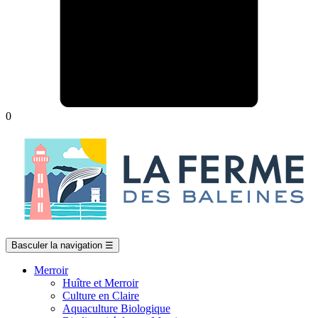
0
Basculer la navigation
☰
Merroir
Huître et Merroir
Culture en Claire
Aquaculture Biologique