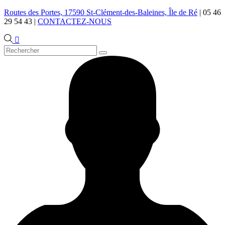
Routes des Portes, 17590 St-Clément-des-Baleines, Île de Ré
|
05 46
29 54 43
|
CONTACTEZ-NOUS
