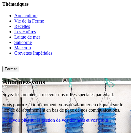
Thématiques
Aquaculture
Vie de la Ferme
Recettes
Les Huîtres
Laitue de mer
Salicorne
Maceron
Crevettes Impériales
Fermer
Abonnez-vous
Soyez les premiers à recevoir nos offres spéciales par email.
Vous pourrez, à tout moment, vous désabonner en cliquant sur le
lien de désabonnement en bas de page de nos communications.
En savoir plus sur la gestion de vos données et vos droits