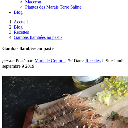
Maceron
Plantes des Marais Terre Saline
Blog
Accueil
Blog
Recettes
Gambas flambées au pastis
Gambas flambées au pastis
person
Posté par:
Murielle Courtois
list
Dans:
Recettes

Sur:
lundi,
septembre
9
2019